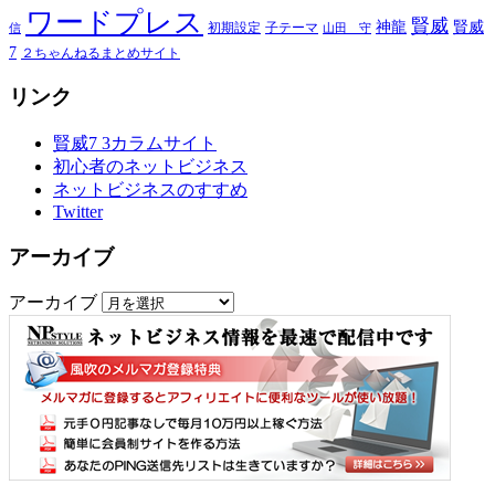
ワードプレス
賢威
神龍
賢威
初期設定
子テーマ
信
山田 守
7
２ちゃんねるまとめサイト
リンク
賢威7 3カラムサイト
初心者のネットビジネス
ネットビジネスのすすめ
Twitter
アーカイブ
アーカイブ