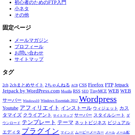
初心者のためのFTP入門
小ネタ
その他
固定ページ
メールマガジン
プロフィール
お問い合わせ
サイトマップ
タグ
Firefox
FTP
Jetpack
2chまとめサイト
2ちゃんねる
CSS
2ch
ACB
Jetpack by WordPress.com
WEB
WEB
RSS
TinyMCE
Mozilla
SEO
Wordpress
サーバー
Windows Essentials 2012
Windows10
アフィリエイト
インストール
Youtube
カス
ウィジェット
タマイズ
クライアント
サーバー
スタイルシート
ダ
サイトマップ
テンプレート
テーマ
ネットビジネス
ビジュアル
ウンロード
プラグイン
エディタ
ムービーメーカー
マインド
メール
メール配