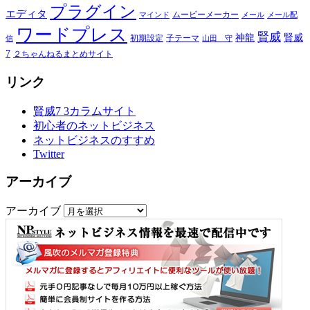
プラグイン
エディタ
ムービーメーカー
マインド
メール
メール配
ワードプレス
賢威
神龍
賢威
初期設定
子テーマ
信
山田 守
7
２ちゃんねるまとめサイト
リンク
賢威7 3カラムサイト
初心者のネットビジネス
ネットビジネスのすすめ
Twitter
アーカイブ
アーカイブ