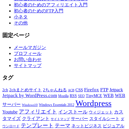
初心者のためのアフィリエイト入門
初心者のためのFTP入門
小ネタ
その他
固定ページ
メールマガジン
プロフィール
お問い合わせ
サイトマップ
タグ
Firefox
FTP
Jetpack
2chまとめサイト
2ちゃんねる
CSS
2ch
ACB
Jetpack by WordPress.com
WEB
WEB
RSS
TinyMCE
Mozilla
SEO
Wordpress
サーバー
Windows Essentials 2012
Windows10
アフィリエイト
インストール
Youtube
カス
ウィジェット
タマイズ
クライアント
サーバー
スタイルシート
ダ
サイトマップ
テンプレート
テーマ
ネットビジネス
ビジュアル
ウンロード