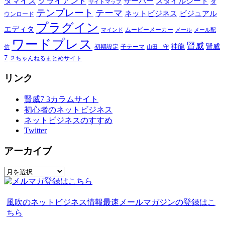
タマイズ
クライアント
サーバー
スタイルシート
ダ
サイトマップ
テンプレート
テーマ
ネットビジネス
ビジュアル
ウンロード
プラグイン
エディタ
ムービーメーカー
マインド
メール
メール配
ワードプレス
賢威
神龍
賢威
初期設定
子テーマ
信
山田 守
7
２ちゃんねるまとめサイト
リンク
賢威7 3カラムサイト
初心者のネットビジネス
ネットビジネスのすすめ
Twitter
アーカイブ
ア
ー
カ
風吹のネットビジネス情報最速メールマガジンの登録はこ
イ
ちら
ブ