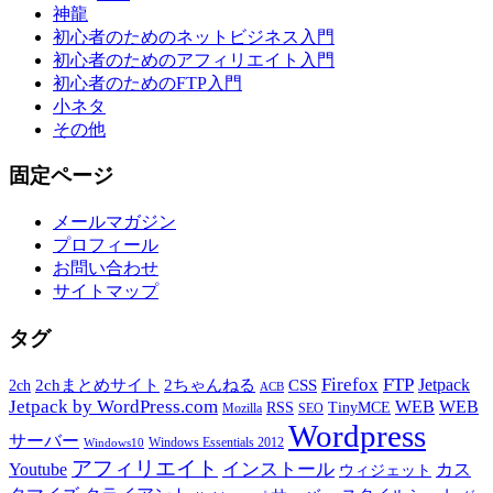
神龍
初心者のためのネットビジネス入門
初心者のためのアフィリエイト入門
初心者のためのFTP入門
小ネタ
その他
固定ページ
メールマガジン
プロフィール
お問い合わせ
サイトマップ
タグ
Firefox
FTP
Jetpack
2chまとめサイト
2ちゃんねる
CSS
2ch
ACB
Jetpack by WordPress.com
WEB
WEB
RSS
TinyMCE
Mozilla
SEO
Wordpress
サーバー
Windows Essentials 2012
Windows10
アフィリエイト
インストール
Youtube
カス
ウィジェット