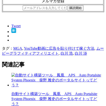
メルマガ登録
Tweet
タグ：
MGA
,
YouTube動画に広告を貼り付けて稼ぐ方法
,
ムー
ビーグラフィティアフィリエイト
,
白川 浩
,
白川 渉
関連記事
自動サイト構築ツール 鳳凰 APS Auto Portalsite
System Phoenix 柴野 雅史のポータルサイトってど
う？