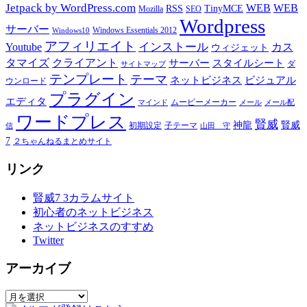
Jetpack by WordPress.com
WEB
WEB
RSS
TinyMCE
Mozilla
SEO
Wordpress
サーバー
Windows Essentials 2012
Windows10
アフィリエイト
インストール
Youtube
カス
ウィジェット
タマイズ
クライアント
サーバー
スタイルシート
ダ
サイトマップ
テンプレート
テーマ
ネットビジネス
ビジュアル
ウンロード
プラグイン
エディタ
ムービーメーカー
マインド
メール
メール配
ワードプレス
賢威
神龍
賢威
初期設定
子テーマ
信
山田 守
7
２ちゃんねるまとめサイト
リンク
賢威7 3カラムサイト
初心者のネットビジネス
ネットビジネスのすすめ
Twitter
アーカイブ
ア