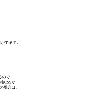
Sがでます。
るので、
接CSSが
SSの場合は、